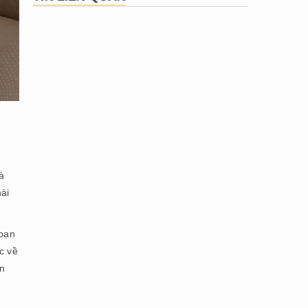
à
hài
 bạn
c về
ơn