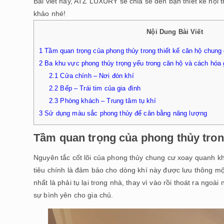
Bài viết này, ATZ LUXURY sẽ chia sẻ đến bạn thiết kế nội 
khảo nhé!
Nội Dung Bài Viết
1
Tầm quan trọng của phong thủy trong thiết kế căn hộ chung
2
Ba khu vực phong thủy trọng yếu trong căn hộ và cách hóa 
2.1
Cửa chính – Nơi đón khí
2.2
Bếp – Trái tim của gia đình
2.3
Phòng khách – Trung tâm tụ khí
3
Sử dụng màu sắc phong thủy để cân bằng năng lượng
Tầm quan trọng của phong thủy tron
Nguyên tắc cốt lõi của phong thủy chung cư xoay quanh kh
tiêu chính là đảm bảo cho dòng khí này được lưu thông mộ
nhất là phải tụ lại trong nhà, thay vì vào rồi thoát ra ngoà
sự bình yên cho gia chủ.