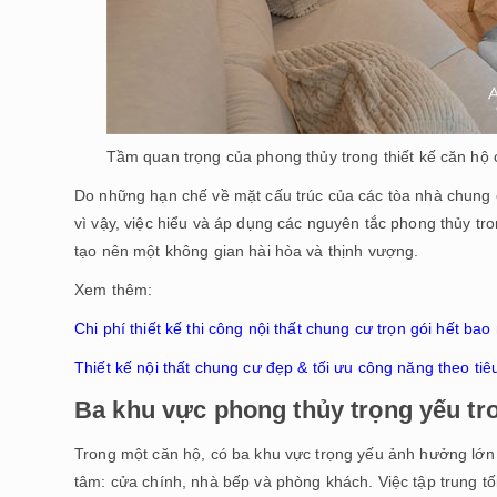
Tầm quan trọng của phong thủy trong thiết kế căn hộ
Do những hạn chế về mặt cấu trúc của các tòa nhà chung c
vì vậy, việc hiểu và áp dụng các nguyên tắc phong thủy tro
tạo nên một không gian hài hòa và thịnh vượng.
Xem thêm:
Chi phí thiết kế thi công nội thất chung cư trọn gói hết bao
Thiết kế nội thất chung cư đẹp & tối ưu công năng theo ti
Ba khu vực phong thủy trọng yếu tro
Trong một căn hộ, có ba khu vực trọng yếu ảnh hưởng lớn
tâm: cửa chính, nhà bếp và phòng khách. Việc tập trung tố