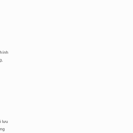
Chính
g,
i lưu
óng