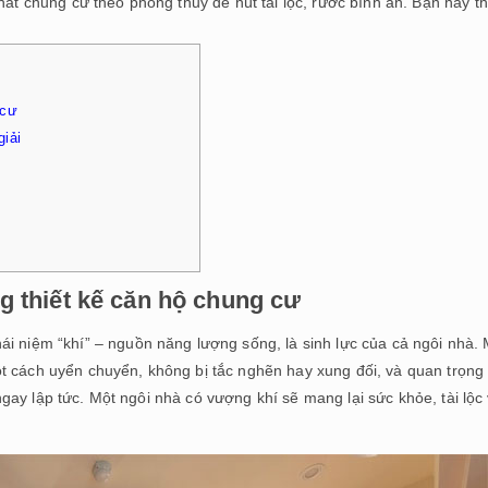
thất chung cư theo phong thủy để hút tài lộc, rước bình an. Bạn hãy 
 cư
giải
g thiết kế căn hộ chung cư
ái niệm “khí” – nguồn năng lượng sống, là sinh lực của cả ngôi nhà.
t cách uyển chuyển, không bị tắc nghẽn hay xung đối, và quan trọng
i ngay lập tức. Một ngôi nhà có vượng khí sẽ mang lại sức khỏe, tài lộc