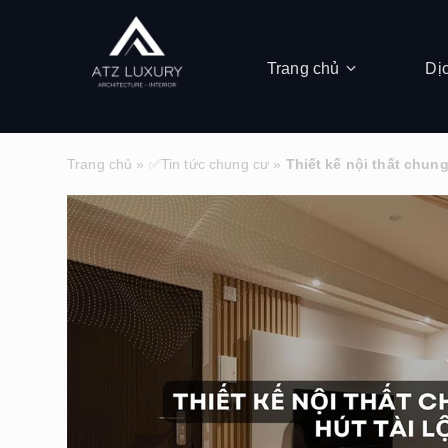
Trang chủ
Dị
Trang chủ
»
✅Tin tức chung cư
»
Thiết kế nội thất chun