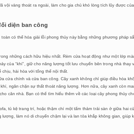
ã vội vàng thoát ra ngoài, làm cho gia chủ khó lòng tích lũy được của
đối diện ban công
àn toàn có thể hóa giải lỗi phong thủy này bằng những phương pháp s
trong những cách hữu hiệu nhất. Rèm cửa hoạt động như một lớp mà
y của “khí”, giữ cho năng lượng tốt lưu chuyển bên trong nhà thay v
chịu, hài hòa với tổng thể nội thất.
ữa cửa chính và cửa ban công. Cây xanh không chỉ giúp điều hòa kh
 khí, ngăn chặn sự thất thoát năng lượng. Hơn nữa, cây xanh còn m
cho căn nhà. Bạn có thể tìm hiểu thêm về các loại cây phong thủy ch
sofa, tủ kệ trang trí, hoặc thậm chí một tấm thảm trải sàn ở giữa hai c
ượng, làm nó di chuyển chậm lại và lan tỏa khắp không gian, giúp k