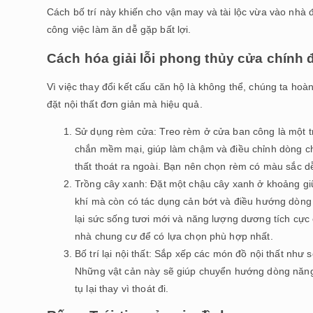
Cách bố trí này khiến cho vận may và tài lộc vừa vào nhà đ
công việc làm ăn dễ gặp bất lợi.
Cách hóa giải lỗi phong thủy cửa chính 
Vì việc thay đổi kết cấu căn hộ là không thể, chúng ta ho
đặt nội thất đơn giản mà hiệu quả.
Sử dụng rèm cửa: Treo rèm ở cửa ban công là một 
chắn mềm mại, giúp làm chậm và điều chỉnh dòng chả
thất thoát ra ngoài. Bạn nên chọn rèm có màu sắc dễ 
Trồng cây xanh: Đặt một chậu cây xanh ở khoảng gi
khí mà còn có tác dụng cản bớt và điều hướng dòng
lại sức sống tươi mới và năng lượng dương tích cực 
nhà chung cư để có lựa chọn phù hợp nhất.
Bố trí lại nội thất: Sắp xếp các món đồ nội thất như 
Những vật cản này sẽ giúp chuyển hướng dòng năng l
tụ lại thay vì thoát đi.