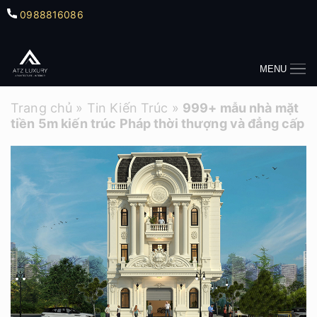
0988816086
MENU
Trang chủ
»
Tin Kiến Trúc
»
999+ mẫu nhà mặt
tiền 5m kiến trúc Pháp thời thượng và đẳng cấp