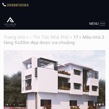
0988816086
MENU
Trang chủ
»
✅Tin Tức Nhà Phố
»
17+ Mẫu nhà 3
tầng 5x20m đẹp được ưa chuộng