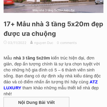
17+ Mẫu nhà 3 tầng 5x20m đẹp
được ưa chuộng
03/11/2022
nguyen Duc
0 comments
Mẫu
nhà 3 tầng 5x20m
kiến trúc hiện đại, đơn
giản, đẹp ấn tượng chính là sự lựa chọn tuyệt vời
cho những hộ gia đình có 5 – 6 thành viên sinh
sống. Bạn đang có dự định xây nhà kiểu dáng độc
đáo và có điểm nhấn ấn tượng thì hãy cùng
ATZ
LUXURY
tham khảo những mẫu thiết kế nhà đẹp
nhé!
Nội Dung Bài Viết