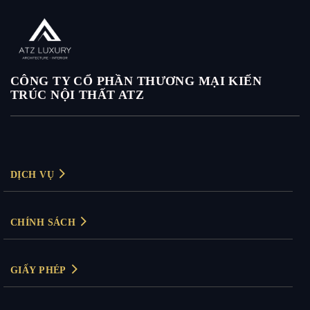
CÔNG TY CỔ PHẦN THƯƠNG MẠI KIẾN
TRÚC NỘI THẤT ATZ
DỊCH VỤ
Thiết kế nội thất
CHÍNH SÁCH
Thiết kế nội thất biệt thự
Chính sách bảo mật
Thiết kế nội thất chung cư
GIẤY PHÉP
Chính sách thanh toán
Thiết kế nội thất văn phòng
Giấy phép kinh doanh: 0104830894
Bảo hành & đổi trả