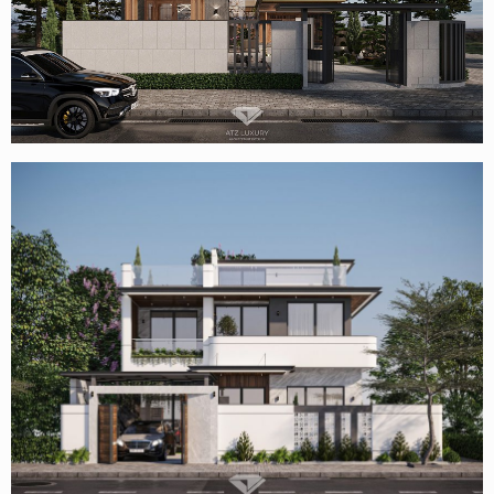
Mẫu biệt thự 2 tầng 1 tum mái Nhật hiện đại ở Vĩnh Phúc
Thiết kế biệt thự 2 tầng cho anh Tùng tỉnh Thái Nguyên