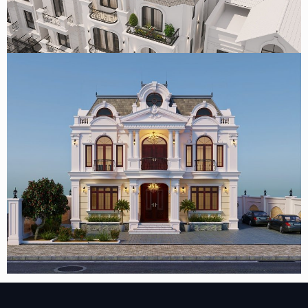
Mẫu thiết kế biệt thự phố tân cổ điển 123m2/sàn ở Hà Nội
của anh Huy
Mẫu biệt thự 2 tầng tân cổ điển kiểu Pháp 400m2 đẹp tại
Đồng Nai