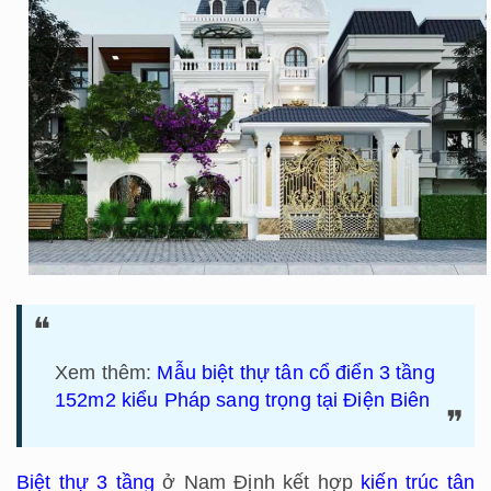
Xem thêm:
Mẫu biệt thự tân cổ điển 3 tầng
152m2 kiểu Pháp sang trọng tại Điện Biên
Biệt thự 3 tầng
ở Nam Định kết hợp
kiến trúc tân