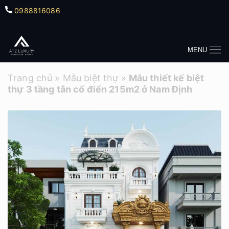
0988816086
MENU
Trang chủ
»
Mẫu biệt thự
»
Mẫu thiết kế biệt
thự 3 tầng tân cổ điển 215m2 ở Nam Định