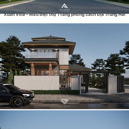
Xuân Villa – Mẫu biệt thự 1 tầng phong cách Địa Trung Hải
Mẫu biệt thự 2 tầng 1 tum mái Nhật hiện đại ở Vĩnh Phúc