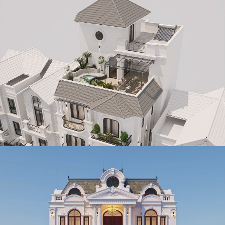
Mẫu thiết kế biệt thự phố tân cổ điển 123m2/sàn ở Hà Nội
của anh Huy