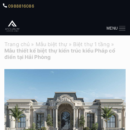
0988816086
MENU
Trang chủ
»
Mẫu biệt thự
»
Biệt thự 1 tầng
»
Mẫu thiết kế biệt thự kiến trúc kiểu Pháp cổ
điển tại Hải Phòng