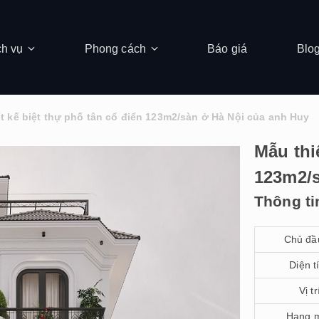
ch vụ
Phong cách
Báo giá
Blo
t kế biệt thự phố tân cổ điển 123m2/sàn ở Hà Nội của anh Huy
Mẫu thi
123m2/s
Thông ti
Chủ đầ
Diện t
Vị tr
Hạng 