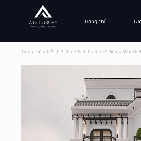
Trang chủ
Dị
Trang chủ
»
Mẫu biệt thự
»
Biệt thự tân cổ điển
»
Mẫu thiế