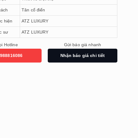
cách
Tân cổ điển
ực hiện
ATZ LUXURY
c sư
ATZ LUXURY
i Hotline
Gửi báo giá nhanh
988816086
Nhận báo giá chi tiết