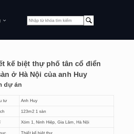
g
ết kế biệt thự phố tân cổ điển
àn ở Hà Nội của anh Huy
n dự án
u tư
Anh Huy
ích
123m2 1 sàn
í
Xóm 1, Ninh Hiệp, Gia Lâm, Hà Nội
mục
Thiết kế biệt thự