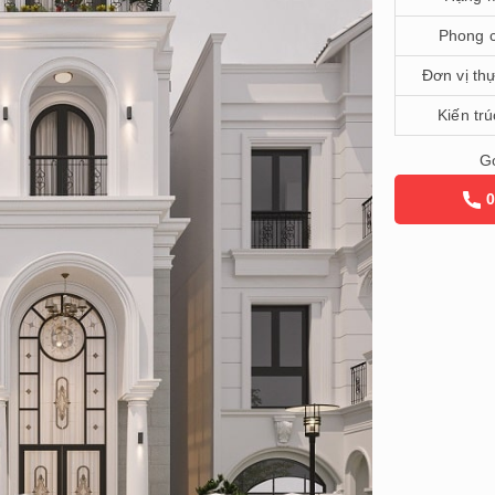
Phong 
Đơn vị th
Kiến trú
Gọ
0