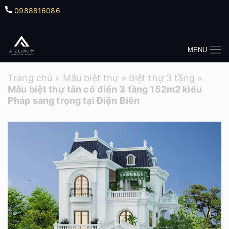
0988816086
MENU
Trang chủ
»
Mẫu biệt thự
»
Biệt thự 3 tầng
»
Mẫu biệt thự tân cổ điển 3 tầng 152m2 kiểu
Pháp sang trọng tại Điện Biên