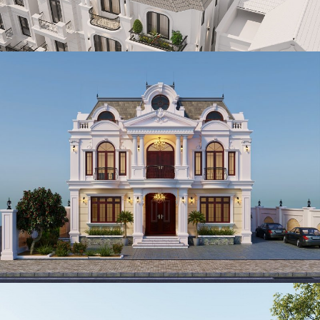
Mẫu thiết kế biệt thự phố tân cổ điển 123m2/sàn ở Hà Nội
của anh Huy
Mẫu biệt thự 2 tầng tân cổ điển kiểu Pháp 400m2 đẹp tại
Đồng Nai