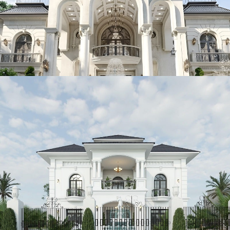
Mẫu biệt thự tân cổ điển 2 tầng kiểu Pháp 1000m2 đẳng cấp
tại Huế
Mẫu biệt thự 2 tầng tân cổ điển mái nhật 500m2 tại Thái
Nguyên