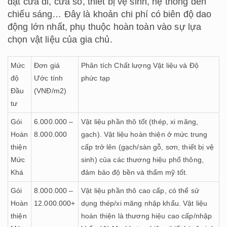
đặt cửa đi, cửa sổ, thiết bị vệ sinh, hệ thống đèn
chiếu sáng… Đây là khoản chi phí có biên độ dao
động lớn nhất, phụ thuộc hoàn toàn vào sự lựa
chọn vật liệu của gia chủ.
Mức
Đơn giá
Phân tích Chất lượng Vật liệu và Độ
độ
Ước tính
phức tạp
Đầu
(VNĐ/m2)
tư
Gói
6.000.000 –
Vật liệu phần thô tốt (thép, xi măng,
Hoàn
8.000.000
gạch). Vật liệu hoàn thiện ở mức trung
thiện
cấp trở lên (gạch/sàn gỗ, sơn, thiết bị vệ
Mức
sinh) của các thương hiệu phổ thông,
Khá
đảm bảo độ bền và thẩm mỹ tốt.
Gói
8.000.000 –
Vật liệu phần thô cao cấp, có thể sử
Hoàn
12.000.000+
dụng thép/xi măng nhập khẩu. Vật liệu
thiện
hoàn thiện là thương hiệu cao cấp/nhập