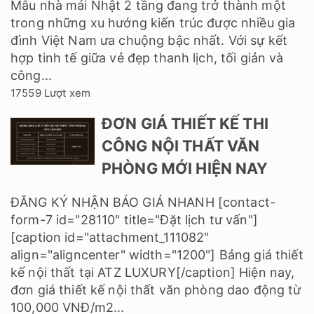
Mẫu nhà mái Nhật 2 tầng đang trở thành một
trong những xu hướng kiến trúc được nhiều gia
đình Việt Nam ưa chuộng bậc nhất. Với sự kết
hợp tinh tế giữa vẻ đẹp thanh lịch, tối giản và
công...
17559 Lượt xem
ĐƠN GIÁ THIẾT KẾ THI
CÔNG NỘI THẤT VĂN
PHÒNG MỚI HIỆN NAY
ĐĂNG KÝ NHẬN BÁO GIÁ NHANH [contact-
form-7 id="28110" title="Đặt lịch tư vấn"]
[caption id="attachment_111082"
align="aligncenter" width="1200"] Bảng giá thiết
kế nội thất tại ATZ LUXURY[/caption] Hiện nay,
đơn giá thiết kế nội thất văn phòng dao động từ
100,000 VNĐ/m2...