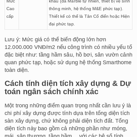
Mức
khẩu (đá Marble tự nhiên, thiết bị vệ sinh
Cao
thông minh, hệ thống M&E phức tạp).
cấp
Thiết kế có thể là Tân Cổ điển hoặc Hiện
đại phức tạp.
Lưu ý: Mức giá có thể biến động lớn hơn
12.000.000 VNĐ/m2 nếu công trình có nhiều yếu tố
đặc biệt như: tầng hầm sâu, hồ bơi, sân vườn cảnh
quan phức tạp, hoặc sử dụng hệ thống Smarthome
toàn diện.
Cách tính diện tích xây dựng & Dự
toán ngân sách chính xác
Một trong những điểm quan trọng nhất cần lưu ý là
chi phí xây dựng được tính dựa trên tổng diện tích
sàn xây dựng, chứ không phải diện tích đất. Tổng
diện tích này bao gồm cả những phần như móng,
mái, sân thượng, tầng hầm… với các hệ số tính