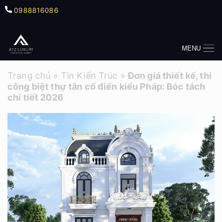
0988816086
MENU
Trang chủ
»
Tin Kiến Trúc
»
Đơn giá thiết kế, thi
công biệt thự tân cổ điển kiểu Pháp: Bóc tách
chi tiết 2026