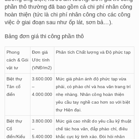
phần thô thường đã bao gồm cả chi phí nhân công
hoàn thiện (tức là chi phí nhân công cho các công
việc ở giai đoạn sau như ốp lát, sơn bả…).
Bảng đơn giá thi công phần thô
Phong
Đơn giá
Phân tích Chất lượng và Độ phức tạp
cách & Gói
Ước tính
vật tư
(VNĐ/m2)
Biệt thự
3.600.000
Mức giá phản ánh độ phức tạp vừa
Tân cổ
–
phải, có phào chỉ và hoa văn trang trí
điển
4.000.000
nhẹ nhàng. Nhân công hoàn thiện
yêu cầu tay nghề cao hơn so với biệt
thự Hiện đại.
Biệt thự
3.800.000
Mức giá cao nhất do yêu cầu kỹ thuật
Cổ
–
chế tác hoa văn, đắp phào chỉ, điêu
điển/Kiểu
5.400.000
khắc cực kỳ tinh xảo. Đòi hỏi nhân