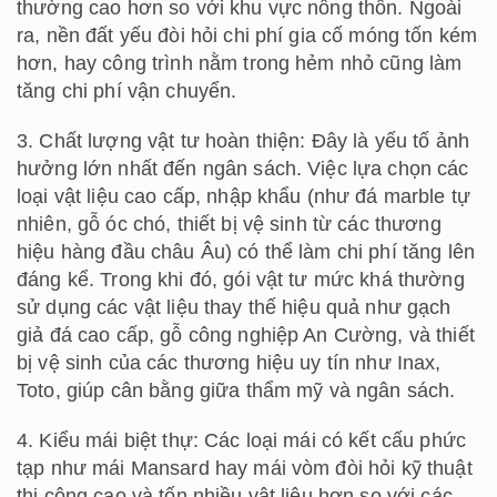
thường cao hơn so với khu vực nông thôn. Ngoài
ra, nền đất yếu đòi hỏi chi phí gia cố móng tốn kém
hơn, hay công trình nằm trong hẻm nhỏ cũng làm
tăng chi phí vận chuyển.
3. Chất lượng vật tư hoàn thiện: Đây là yếu tố ảnh
hưởng lớn nhất đến ngân sách. Việc lựa chọn các
loại vật liệu cao cấp, nhập khẩu (như đá marble tự
nhiên, gỗ óc chó, thiết bị vệ sinh từ các thương
hiệu hàng đầu châu Âu) có thể làm chi phí tăng lên
đáng kể. Trong khi đó, gói vật tư mức khá thường
sử dụng các vật liệu thay thế hiệu quả như gạch
giả đá cao cấp, gỗ công nghiệp An Cường, và thiết
bị vệ sinh của các thương hiệu uy tín như Inax,
Toto, giúp cân bằng giữa thẩm mỹ và ngân sách.
4. Kiểu mái biệt thự: Các loại mái có kết cấu phức
tạp như mái Mansard hay mái vòm đòi hỏi kỹ thuật
thi công cao và tốn nhiều vật liệu hơn so với các