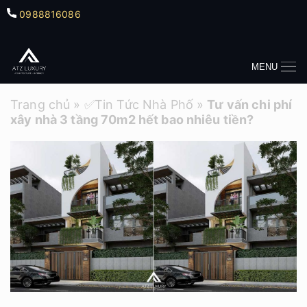
0988816086
MENU
Trang chủ
»
✅Tin Tức Nhà Phố
»
Tư vấn chi phí
xây nhà 3 tầng 70m2 hết bao nhiêu tiền?