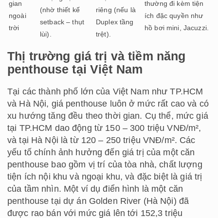
gian
thường đi kèm tiện
(nhờ thiết kế
riêng (nếu là
ngoài
ích đặc quyền như
setback – thụt
Duplex tầng
trời
hồ bơi mini, Jacuzzi.
lùi).
trệt).
Thị trường giá trị và tiềm năng
penthouse tại Việt Nam
Tại các thành phố lớn của Việt Nam như TP.HCM
và Hà Nội, giá penthouse luôn ở mức rất cao và có
xu hướng tăng đều theo thời gian. Cụ thể, mức giá
tại TP.HCM dao động từ 150 – 300 triệu VNĐ/m²,
và tại Hà Nội là từ 120 – 250 triệu VNĐ/m². Các
yếu tố chính ảnh hưởng đến giá trị của một căn
penthouse bao gồm vị trí của tòa nhà, chất lượng
tiện ích nội khu và ngoại khu, và đặc biệt là giá trị
của tầm nhìn. Một ví dụ điển hình là một căn
penthouse tại dự án Golden River (Hà Nội) đã
được rao bán với mức giá lên tới 152,3 triệu