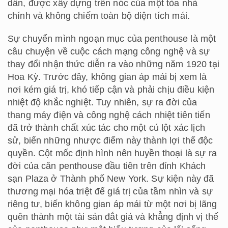
dẫn, được xây dựng trên nóc của một tòa nhà
chính và không chiếm toàn bộ diện tích mái.
Sự chuyển mình ngoạn mục của penthouse là một
câu chuyện về cuộc cách mạng công nghệ và sự
thay đổi nhận thức diễn ra vào những năm 1920 tại
Hoa Kỳ. Trước đây, không gian áp mái bị xem là
nơi kém giá trị, khó tiếp cận và phải chịu điều kiện
nhiệt độ khắc nghiệt. Tuy nhiên, sự ra đời của
thang máy điện và công nghệ cách nhiệt tiên tiến
đã trở thành chất xúc tác cho một cú lột xác lịch
sử, biến những nhược điểm này thành lợi thế độc
quyền. Cột mốc định hình nên huyền thoại là sự ra
đời của căn penthouse đầu tiên trên đỉnh Khách
sạn Plaza ở Thành phố New York. Sự kiện này đã
thương mại hóa triệt để giá trị của tầm nhìn và sự
riêng tư, biến không gian áp mái từ một nơi bị lãng
quên thành một tài sản đắt giá và khẳng định vị thế