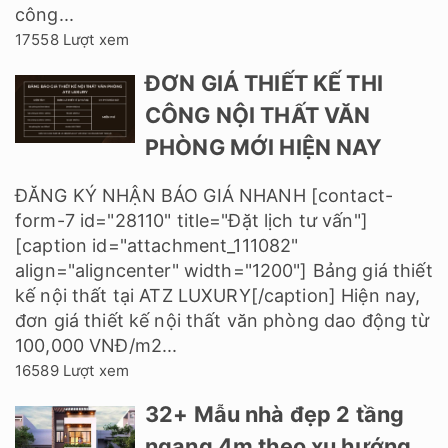
công...
17558 Lượt xem
ĐƠN GIÁ THIẾT KẾ THI
CÔNG NỘI THẤT VĂN
PHÒNG MỚI HIỆN NAY
ĐĂNG KÝ NHẬN BÁO GIÁ NHANH [contact-
form-7 id="28110" title="Đặt lịch tư vấn"]
[caption id="attachment_111082"
align="aligncenter" width="1200"] Bảng giá thiết
kế nội thất tại ATZ LUXURY[/caption] Hiện nay,
đơn giá thiết kế nội thất văn phòng dao động từ
100,000 VNĐ/m2...
16589 Lượt xem
32+ Mẫu nhà đẹp 2 tầng
ngang 4m theo xu hướng