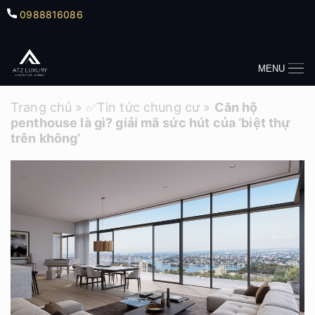
0988816086
MENU
Trang chủ
»
✅Tin tức chung cư
»
Căn hộ
penthouse là gì? giải mã sức hút của ‘biệt thự
trên không’