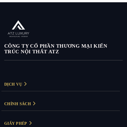
CÔNG TY CỔ PHẦN THƯƠNG MẠI KIẾN
TRÚC NỘI THẤT ATZ
DỊCH VỤ
Thiết kế nội thất
CHÍNH SÁCH
Thiết kế nội thất biệt thự
Chính sách bảo mật
Thiết kế nội thất chung cư
GIẤY PHÉP
Chính sách thanh toán