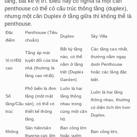
tầng, bất kể vị trí. Điều này có nghĩa là một căn
penthouse có thể có cấu trúc thông tầng (duplex),
nhưng một căn Duplex ở tầng giữa thì không thể là
penthouse.
Đặc
Penthouse (Tiêu
Duplex
Sky Villa
điểm
chuẩn)
Bất kỳ tầng
Các tầng cao nhất,
Tầng áp mái
nào, có thể
thường nằm ngay
Vị trí/Độ
tuyệt đối của tòa
nằm ở tầng
dưới Penthouse
cao
nhà (thường là
trệt (Duplex
hoặc các tầng đặc
tầng cao nhất).
Garden).
biệt.
Phổ biến là đơn
Luôn là hai
Luôn là hai tầng
Số
tầng (một mặt
tầng thông
thông nhau, thường
tầng/Cấu
sàn), có thể có
nhau trong
có diện tích lớn hơn
trúc
thiết kế thông
cùng một căn
Duplex.
tầng.
hộ.
Sân hiên/sân
Ban công lớn
Không
Ban công lớn,
thượng cực lớn
hoặc vườn