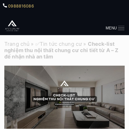
0988816086
MENU
Trang chủ
»
✅Tin tức chung cư
»
Check-list
nghiệm thu nội thất chung cư chi tiết từ A – Z
để nhận nhà an tâm