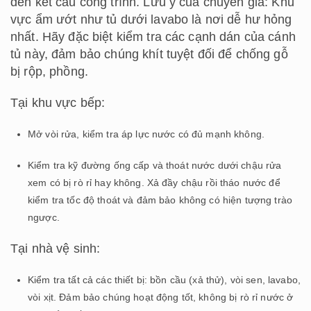
đến kết cấu công trình. Lưu ý của chuyên gia: Khu
vực ẩm ướt như tủ dưới lavabo là nơi dễ hư hỏng
nhất. Hãy đặc biệt kiểm tra các cạnh dán của cánh
tủ này, đảm bảo chúng khít tuyệt đối để chống gỗ
bị rộp, phồng.
Tại khu vực bếp:
Mở vòi rửa, kiểm tra áp lực nước có đủ mạnh không.
Kiểm tra kỹ đường ống cấp và thoát nước dưới chậu rửa
xem có bị rò rỉ hay không. Xả đầy chậu rồi tháo nước để
kiểm tra tốc độ thoát và đảm bảo không có hiện tượng trào
ngược.
Tại nhà vệ sinh:
Kiểm tra tất cả các thiết bị: bồn cầu (xả thử), vòi sen, lavabo,
vòi xịt. Đảm bảo chúng hoạt động tốt, không bị rò rỉ nước ở