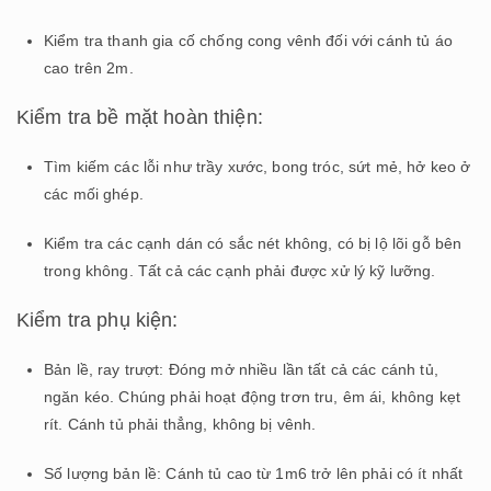
Kiểm tra thanh gia cố chống cong vênh đối với cánh tủ áo
cao trên 2m.
Kiểm tra bề mặt hoàn thiện:
Tìm kiếm các lỗi như trầy xước, bong tróc, sứt mẻ, hở keo ở
các mối ghép.
Kiểm tra các cạnh dán có sắc nét không, có bị lộ lõi gỗ bên
trong không. Tất cả các cạnh phải được xử lý kỹ lưỡng.
Kiểm tra phụ kiện:
Bản lề, ray trượt: Đóng mở nhiều lần tất cả các cánh tủ,
ngăn kéo. Chúng phải hoạt động trơn tru, êm ái, không kẹt
rít. Cánh tủ phải thẳng, không bị vênh.
Số lượng bản lề: Cánh tủ cao từ 1m6 trở lên phải có ít nhất