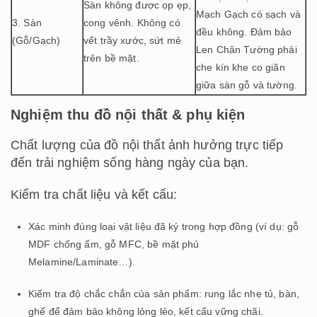
Sàn không được ọp ẹp,
Mạch Gạch có sạch và
3. Sàn
cong vênh. Không có
đều không. Đảm bảo
(Gỗ/Gạch)
vết trầy xước, sứt mẻ
Len Chân Tường phải
trên bề mặt.
che kín khe co giãn
giữa sàn gỗ và tường.
Nghiệm thu đồ nội thất & phụ kiện
Chất lượng của đồ nội thất ảnh hưởng trực tiếp
đến trải nghiệm sống hàng ngày của bạn.
Kiểm tra chất liệu và kết cấu:
Xác minh đúng loại vật liệu đã ký trong hợp đồng (ví dụ: gỗ
MDF chống ẩm, gỗ MFC, bề mặt phủ
Melamine/Laminate…).
Kiểm tra độ chắc chắn của sản phẩm: rung lắc nhẹ tủ, bàn,
ghế để đảm bảo không lỏng lẻo, kết cấu vững chãi.