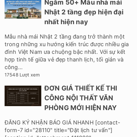
Ngắm 50+ Mẫu nhà mái
Nhật 2 tầng đẹp hiện đại
nhất hiện nay
Mẫu nhà mái Nhật 2 tầng đang trở thành một
trong những xu hướng kiến trúc được nhiều gia
đình Việt Nam ưa chuộng bậc nhất. Với sự kết
hợp tinh tế giữa vẻ đẹp thanh lịch, tối giản và
công...
17548 Lượt xem
ĐƠN GIÁ THIẾT KẾ THI
CÔNG NỘI THẤT VĂN
PHÒNG MỚI HIỆN NAY
ĐĂNG KÝ NHẬN BÁO GIÁ NHANH [contact-
form-7 id="28110" title="Đặt lịch tư vấn"]