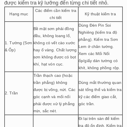
được kiểm tra kỹ lưỡng đến từng chi tiết nhỏ.
Các điểm cần kiểm tra
Hạng mục
Kỹ thuật kiểm tra
chi tiết
Dùng Đèn Pin Soi
Bề mặt sơn phải đồng
Nghiêng (kiểm tra độ
đều, không loang lổ,
phẳng). Kiểm tra Sơn
1. Tường (Sơn
không có vết cào xước
Lem ở chân tường.
& Ốp)
hay ố vàng. Chất lượng
Xem các Mối Nối
sơn không được có bọt
ốp/giấy dán tường có
khí, hạt vón cục.
khít, không phồng rộp.
Trần thạch cao (hoặc
trần phẳng) không
Dùng mắt thường quan
được bị võng, nứt. Các
sát tổng thể và kiểm tra
2. Trần
góc cạnh và mối nối
kỹ các điểm giao cắt,
phải được xử lý phẳng
góc trần.
mịn, sắc nét.
Đi lại trên sàn để kiểm
tra độ ổn định. Kiểm tra