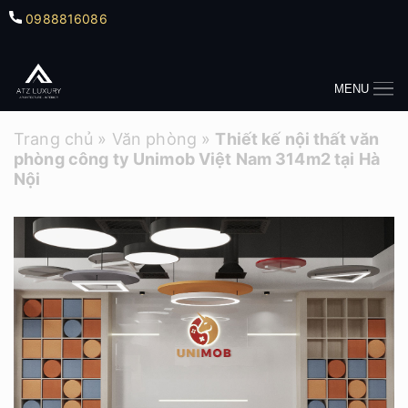
0988816086
MENU
Trang chủ
»
Văn phòng
»
Thiết kế nội thất văn
phòng công ty Unimob Việt Nam 314m2 tại Hà
Nội