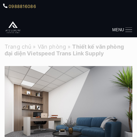
0988816086
MENU
Trang chủ
»
Văn phòng
»
Thiết kế văn phòng
đại diện Vietspeed Trans Link Supply