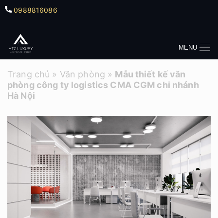
0988816086
MENU
Trang chủ
»
Văn phòng
»
Mẫu thiết kế văn
phòng công ty logistics CMA CGM chi nhánh
Hà Nội