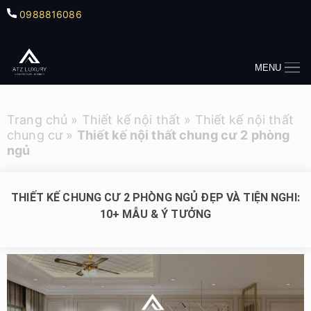
0988816086
MENU
Trang chủ
»
Thiết kế nội thất
»
Thiết kế nội thất
chung cư
»
Thiết kế nội thất chung cư 2 phòng
ngủ
THIẾT KẾ CHUNG CƯ 2 PHÒNG NGỦ ĐẸP VÀ TIỆN NGHI:
10+ MẪU & Ý TƯỞNG