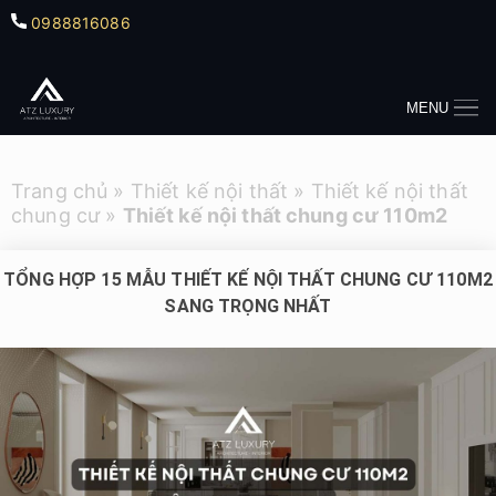
0988816086
MENU
Trang chủ
»
Thiết kế nội thất
»
Thiết kế nội thất
chung cư
»
Thiết kế nội thất chung cư 110m2
TỔNG HỢP 15 MẪU THIẾT KẾ NỘI THẤT CHUNG CƯ 110M2
SANG TRỌNG NHẤT