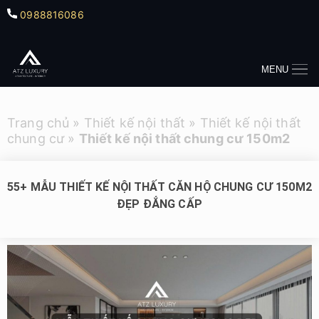
0988816086
MENU
Trang chủ
»
Thiết kế nội thất
»
Thiết kế nội thất
chung cư
»
Thiết kế nội thất chung cư 150m2
55+ MẪU THIẾT KẾ NỘI THẤT CĂN HỘ CHUNG CƯ 150M2
ĐẸP ĐẲNG CẤP