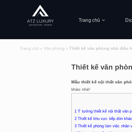
Trang chủ
Dị
Trang chủ
»
Văn phòng
»
Thiết kế văn phòng nhà điều 
Thiết kế văn phò
Mẫu thiết kế nội thất văn ph
khảo nhé!
1
Ý tưởng thiết kế nội thất văn
2
Thiết kế khu vực tiếp đón kh
3
Thiết kế phòng làm việc nhân 