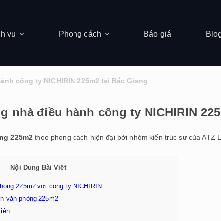
ch vụ
Phong cách
Báo giá
Blo
hành công ty NICHIRIN 225m2 tại Bắc Giang
ng nhà điều hành công ty NICHIRIN 225
òng 225m2
theo phong cách hiện đại bởi nhóm kiến trúc sư của ATZ
Nội Dung Bài Viết
 phòng 225m2 với công ty NICHIRIN
ách văn phòng 225m2
viên