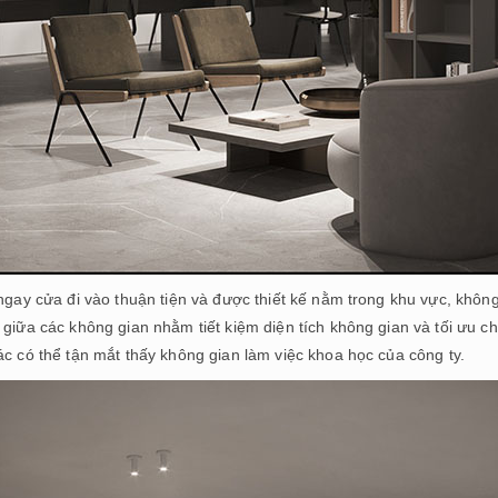
ngay cửa đi vào thuận tiện và được thiết kế nằm trong khu vực, khôn
giữa các không gian nhằm tiết kiệm diện tích không gian và tối ưu c
c có thể tận mắt thấy không gian làm việc khoa học của công ty.