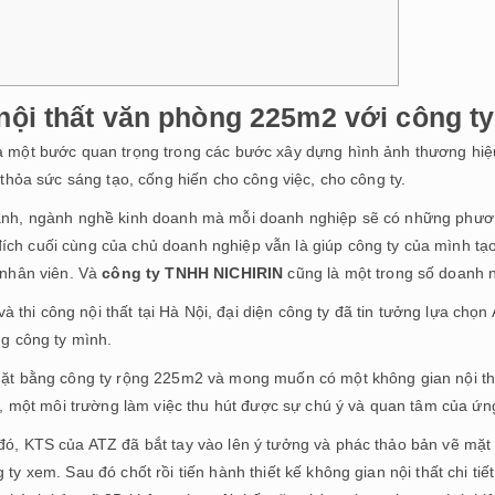
 nội thất văn phòng 225m2 với công t
à một bước quan trọng trong các bước xây dựng hình ảnh thương hiệu
 thỏa sức sáng tạo, cống hiến cho công việc, cho công ty.
anh, ngành nghề kinh doanh mà mỗi doanh nghiệp sẽ có những phương
h cuối cùng của chủ doanh nghiệp vẫn là giúp công ty của mình tạo
 nhân viên. Và
công ty TNHH NICHIRIN
cũng là một trong số doanh 
và thi công nội thất tại Hà Nội, đại diện công ty đã tin tưởng lựa chọn
ng công ty mình.
mặt bằng công ty rộng 225m2 và mong muốn có một không gian nội th
n, một môi trường làm việc thu hút được sự chú ý và quan tâm của ứng
ó, KTS của ATZ đã bắt tay vào lên ý tưởng và phác thảo bản vẽ mặt b
ty xem. Sau đó chốt rồi tiến hành thiết kế không gian nội thất chi tiế