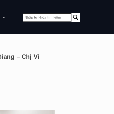
g
Giang – Chị Vi