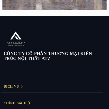
Mẫu shop thời trang nam Tuyên Quang – Way off – 37m2
CÔNG TY CỔ PHẦN THƯƠNG MẠI KIẾN
TRÚC NỘI THẤT ATZ
DỊCH VỤ
Thiết kế nội thất
CHÍNH SÁCH
Thiết kế nội thất biệt thự