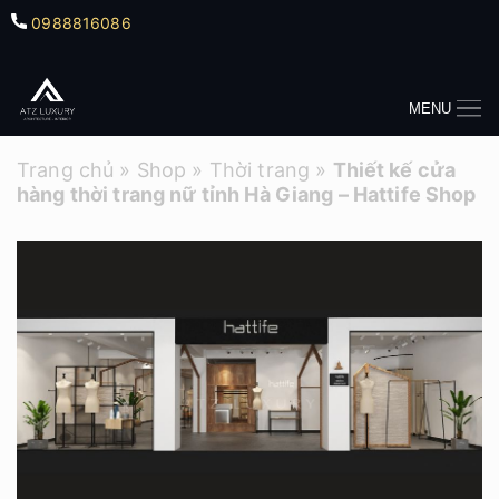
0988816086
MENU
Trang chủ
»
Shop
»
Thời trang
»
Thiết kế cửa
hàng thời trang nữ tỉnh Hà Giang – Hattife Shop