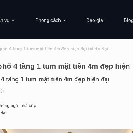
ch vụ
Phong cách
Báo giá
Blo
phố 4 tầng 1 tum mặt tiền 4m đẹp hiện đại tại Hà Nội
phố 4 tầng 1 tum mặt tiền 4m đẹp hiện 
 4 tầng 1 tum mặt tiền 4m đẹp hiện đại
ội
hòng ngủ, nhà bếp.
 đại