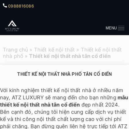
0988816086
MENU
Trang chủ
»
Thiết kế nội thất
»
Thiết kế nội thất
nhà phố
»
Thiết kế nội thất nhà tân cổ điển
THIẾT KẾ NỘI THẤT NHÀ PHỐ TÂN CỔ ĐIỂN
Với kinh nghiệm thiết kế nội thất nhà ở nhiều năm
nay, ATZ LUXURY sẽ mang đến cho bạn những
mẫu
thiết kế nội thất nhà tân cổ điển
đẹp nhất 2024.
Bên cạnh đó, chúng tôi hiện cung cấp dịch vụ thiết
kế và thi công nội thất chất lượng cao với chi phí
phải chăng. Bạn đừng quên liên hệ trực tiếp tới ATZ