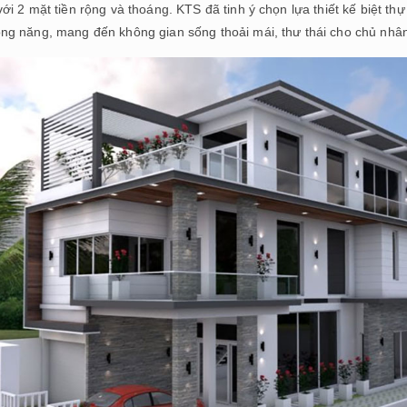
a với 2 mặt tiền rộng và thoáng. KTS đã tinh ý chọn lựa thiết kế biệt t
 công năng, mang đến không gian sống thoải mái, thư thái cho chủ nhâ