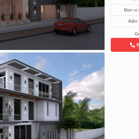
Đơn vị 
Kiến 
Gọ
0