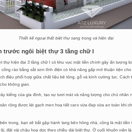
Thiết kế ngoại thất biệt thự sang trọng và hiện đại
 trước ngôi biệt thự 3 tầng chữ I
ệt thự hiện đại 3 tầng chữ I có khu vực mặt tiền chính gây ấn tượng b
là cổng rào bằng sắt sơn tĩnh điện có khả năng gấp mở thuận tiện cho 
ách điệu phối hợp giữa chất liệu bê tông, gỗ và kính cường lực. Cách 
 cho không gian.
cây kiểng của gia đình, tạo sự tươi mát và năng lượng cho chủ nhân 
ân rộng được lát gạch men hoạ tiết caro vừa đẹp vừa an toàn khi ch
ên trong, bạn sẽ bắt gặp hành lang bên hông nhà, cũng là mặt tiền th
rãi, đặt vài chậu hoa dọc theo chiều dài biệt thự. Ở cuối khuôn viên là