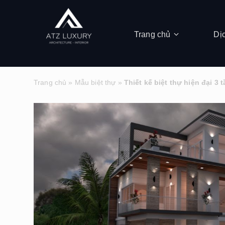
Trang chủ
Dị
Trang chủ
»
Mẫu biệt thự
»
Thiết kế biệt thự hiện đại 3