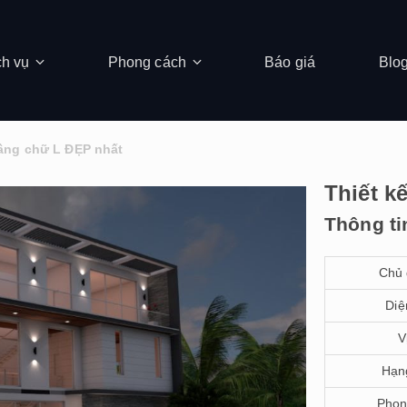
ch vụ
Phong cách
Báo giá
Blo
 tầng chữ L ĐẸP nhất
Thiết kế
Thông ti
Chủ 
Diệ
V
Hạn
Phon