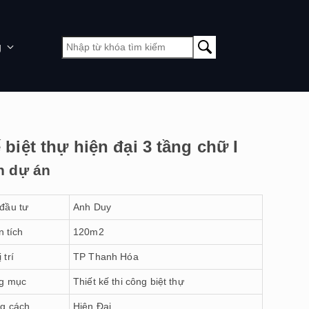
g
 biệt thự hiện đại 3 tầng chữ I
n dự án
đầu tư
Anh Duy
n tích
120m2
ị trí
TP Thanh Hóa
g mục
Thiết kế thi công biệt thự
g cách
Hiện Đại