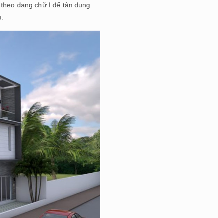
hự theo dạng chữ I để tận dụng
n.