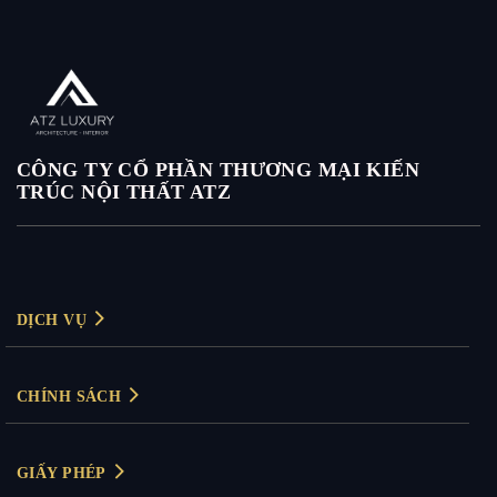
CÔNG TY CỔ PHẦN THƯƠNG MẠI KIẾN
TRÚC NỘI THẤT ATZ
DỊCH VỤ
Thiết kế nội thất
CHÍNH SÁCH
Thiết kế nội thất biệt thự
Chính sách bảo mật
Thiết kế nội thất chung cư
GIẤY PHÉP
Chính sách thanh toán
Thiết kế nội thất văn phòng