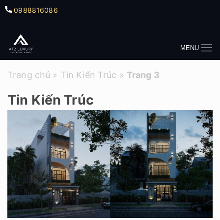
0988816086
MENU
Trang chủ
»
Tin Kiến Trúc
»
Trang 3
Tin Kiến Trúc