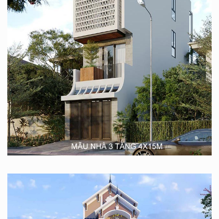
11+ mẫu thiết kế nhà đẹp 3 tầng kích thước 4x15m cuốn
hút
Bạn đang tìm kiếm nguồn cảm hứng thiết kế
nhà ở trên mảnh đất 4x15m và đáp ứng nhu cầu
10/11/2023