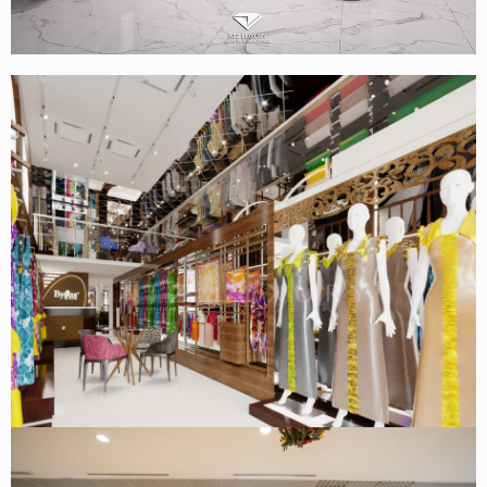
Thiết kế phòng khám nha khoa Nghĩa Vân – Huỳnh Thúc
Kháng – Hà Nội
Thiết kế cửa hàng áo dài Byfas 4 tầng 1 lửng – Tràng Tiền,
Hoàn Kiếm