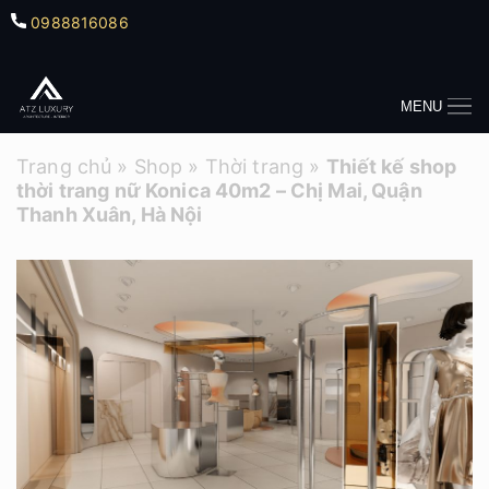
0988816086
MENU
Trang chủ
»
Shop
»
Thời trang
»
Thiết kế shop
thời trang nữ Konica 40m2 – Chị Mai, Quận
Thanh Xuân, Hà Nội