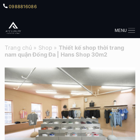
0988816086
MENU
Trang chủ
»
Shop
»
Thiết kế shop thời trang
nam quận Đống Đa | Hans Shop 30m2