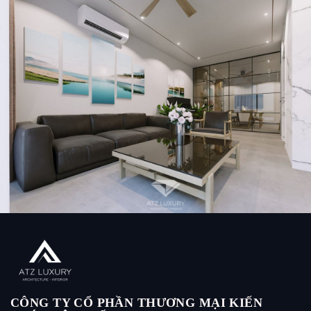
Thiết kế nội thất nhà phố 5 tầng ĐẸP ẤN TƯỢNG tại Long
Biên – Chị Vân
CÔNG TY CỔ PHẦN THƯƠNG MẠI KIẾN