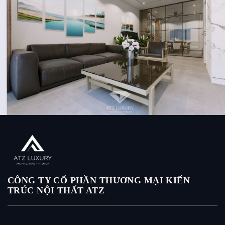
Thiết kế nội thất nhà phố 5 tầng ĐẸP ẤN TƯỢNG tại Long
Biên – Chị Vân
CÔNG TY CỔ PHẦN THƯƠNG MẠI KIẾN
TRÚC NỘI THẤT ATZ