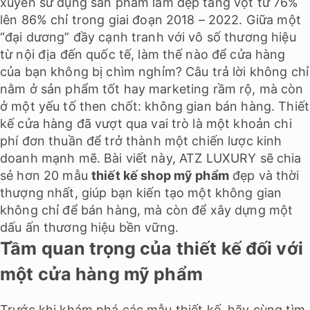
xuyên sử dụng sản phẩm làm đẹp tăng vọt từ 76%
lên 86% chỉ trong giai đoạn 2018 – 2022. Giữa một
“đại dương” đầy cạnh tranh với vô số thương hiệu
từ nội địa đến quốc tế, làm thế nào để cửa hàng
của bạn không bị chìm nghỉm? Câu trả lời không chỉ
nằm ở sản phẩm tốt hay marketing rầm rộ, mà còn
ở một yếu tố then chốt: không gian bán hàng. Thiết
kế cửa hàng đã vượt qua vai trò là một khoản chi
phí đơn thuần để trở thành một chiến lược kinh
doanh mạnh mẽ. Bài viết này, ATZ LUXURY sẽ chia
sẻ hơn 20 mẫu
thiết kế shop mỹ phẩm
đẹp và thời
thượng nhất, giúp bạn kiến tạo một không gian
không chỉ để bán hàng, mà còn để xây dựng một
dấu ấn thương hiệu bền vững.
Tầm quan trọng của thiết kế đối với
một cửa hàng mỹ phẩm
Trước khi khám phá các mẫu thiết kế, hãy cùng tìm