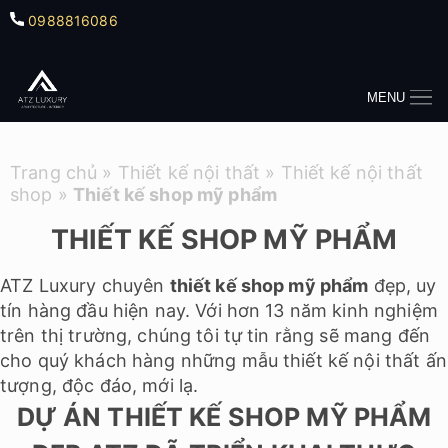
0988816086
MENU
Trang chủ
»
Thiết kế nội thất
»
Thiết kế nội thất
shop
»
Thiết kế shop mỹ phẩm
THIẾT KẾ SHOP MỸ PHẨM
ATZ Luxury chuyên
thiết kế shop mỹ phẩm
đẹp, uy
tín hàng đầu hiện nay. Với hơn 13 năm kinh nghiệm
trên thị trường, chúng tôi tự tin rằng sẽ mang đến
cho quý khách hàng những mẫu thiết kế nội thất ấn
tượng, độc đáo, mới lạ.
DỰ ÁN THIẾT KẾ SHOP MỸ PHẨM