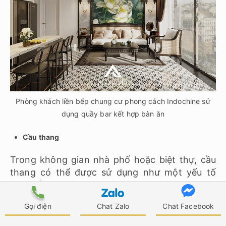
Phòng khách liền bếp chung cư phong cách Indochine sử
dụng quầy bar kết hợp bàn ăn
Cầu thang
Trong không gian nhà phố hoặc biệt thự, cầu
thang có thể được sử dụng như một yếu tố
chia cắt không gian thông minh và sáng tạo.
Để tạo cảm giác mở rộng và thoải mái, bạn có
Gọi điện
Chat Zalo
Chat Facebook
thể sử dụng cầu thang mở, cầu thang không
có tay vịn hoặc lan can. Dưới chân cầu thang