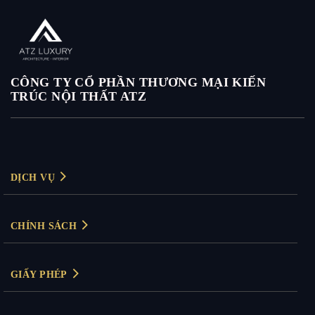
CÔNG TY CỔ PHẦN THƯƠNG MẠI KIẾN
TRÚC NỘI THẤT ATZ
DỊCH VỤ
Thiết kế nội thất
CHÍNH SÁCH
Thiết kế nội thất biệt thự
Chính sách bảo mật
Thiết kế nội thất chung cư
GIẤY PHÉP
Chính sách thanh toán
Thiết kế nội thất văn phòng
Giấy phép kinh doanh: 0104830894
Bảo hành & đổi trả