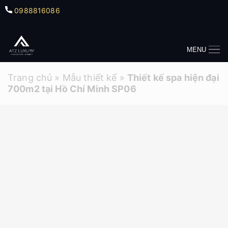
0988816086
MENU
Trang chủ
»
Mẫu thiết kế
»
Thiết kế spa hiện đại
700m2 tại Hồ Chí Minh SP06