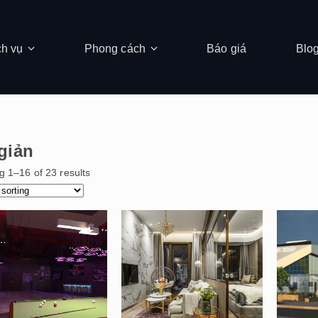
ch vụ
Phong cách
Báo giá
Blo
giản
 1–16 of 23 results