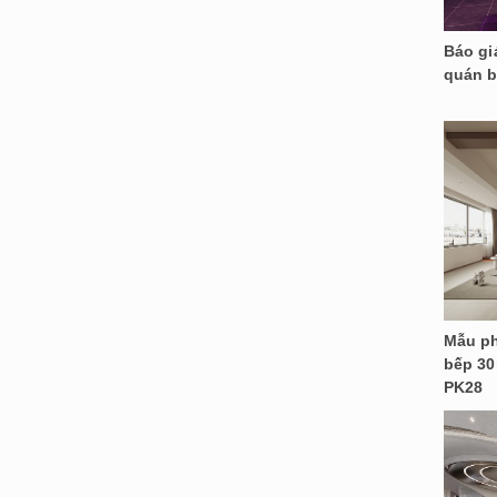
Báo giá
quán b
Mẫu ph
bếp 30
PK28