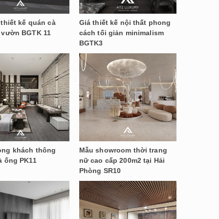
thiết kế quán cà
Giá thiết kế nội thất phong
 vườn BGTK 11
cách tối giản minimalism
BGTK3
ng khách thông
Mẫu showroom thời trang
à ống PK11
nữ cao cấp 200m2 tại Hải
Phòng SR10