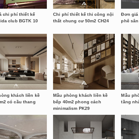
 chi phí thiết kế
Chi phí thiết kế thi công nội
Đơn giá 
ida club BGTK 10
thất chung cư 50m2 CH24
phê sân
òng khách liền kề
Mẫu phòng khách liền kề
Mẫu phò
m2 có cầu thang
bếp 40m2 phong cách
tầng nh
minimalism PK29