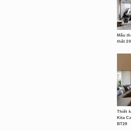
Mẫu th
thất 2
Thiết 
Kita C
BT29