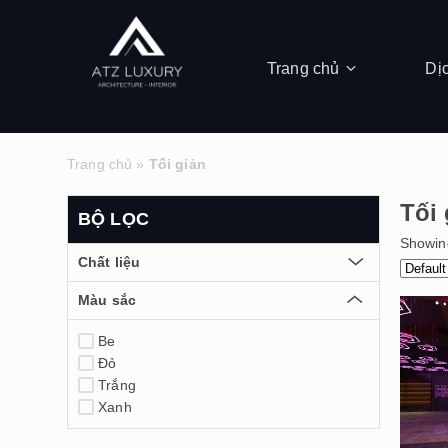
Trang chủ
Dị
Trang chủ
»
Tối giản
Tối 
BỘ LỌC
Showing
Chất liệu
Màu sắc
Be
Đỏ
Trắng
Xanh