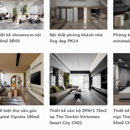
iết kế showroom nội
Nội thất phòng khách nhà
Phòng k
00m2 SR03
ống đẹp PK14
minimal
kế biệt thự căn góc
Thiết kế căn hộ 2PN+1 70m2
Thiết k
apital Ciputra 180m2
tại The Tonkin Vinhomes
ngủ The
Smart City CH21
95m2 C