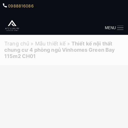
0988816086
MENU
Trang chủ
»
Mẫu thiết kế
»
Thiết kế nội thất
chung cư 4 phòng ngủ Vinhomes Green Bay
115m2 CH01