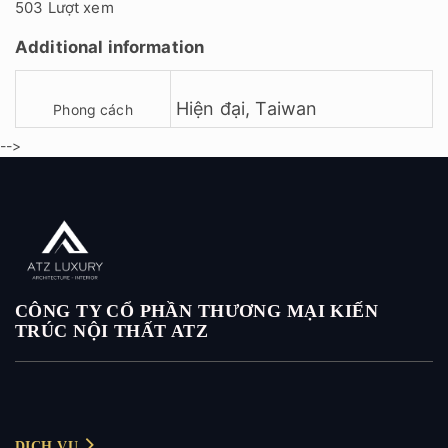
503 Lượt xem
Additional information
Hiện đại
,
Taiwan
Phong cách
-->
CÔNG TY CỔ PHẦN THƯƠNG MẠI KIẾN
TRÚC NỘI THẤT ATZ
DỊCH VỤ