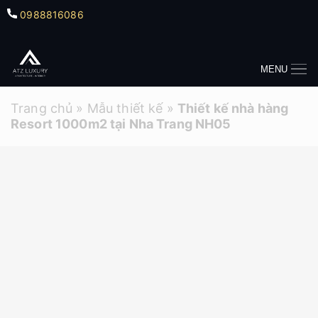
0988816086
MENU
Trang chủ
»
Mẫu thiết kế
»
Thiết kế nhà hàng
Resort 1000m2 tại Nha Trang NH05