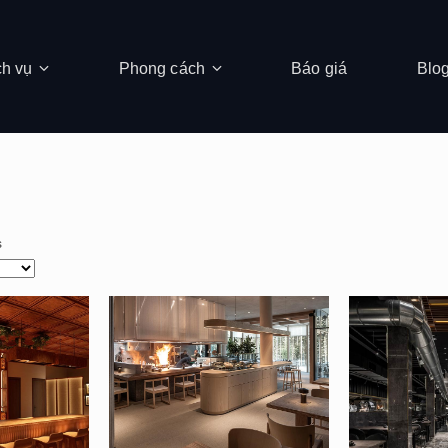
ch vụ
Phong cách
Báo giá
Blo
s