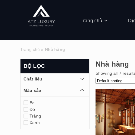
Trang chủ
Dị
Trang chủ
»
Nhà hàng
Nhà hàng
BỘ LỌC
Showing all 7 result
Chất liệu
Màu sắc
Be
Đỏ
Trắng
Xanh