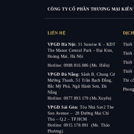
CÔNG TY CỔ PHẦN THƯƠNG MẠI KIẾN 
LIÊN HỆ
DỊCH
VPGD Hà Nội:
31 Sunrise K –
KĐT
Thiết 
The Manor Central Park – Đại Kim,
Thiết 
Hoàng Mai, Hà Nội
Thiết 
Hotline: 0988.816.086 (Ms. Hiếu)
Thiết 
VPGD Đà Nẵng:
Sảnh B, Chung Cư
Mường Thanh, 51 Trần Bạch Đằng,
Thi cô
Bắc Mỹ Phú, Ngũ Hành Sơn, Đà
Phong
Nẵng​
Hotline: 0977.893.179 (Ms.Xuyến)​
VPGD Sài Gòn:
Tòa Nhà Sav2 The
Sun Avenue –
28 Đường Mai Chí
Thọ – Q.2 – TP.HCM
Hotline: 0915.178.091 (Ms. Thảo
Phương)​