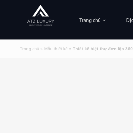
Trang chủ
Dị
Trang chủ
»
Mẫu thiết kế
»
Thiết kế biệt thự đơn lập 3