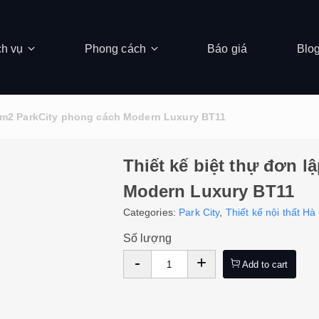
ch vụ
Phong cách
Báo giá
Blo
60m2 ParkCity phong cách Modern Luxury BT11
Thiết kế biệt thự đơn 
Modern Luxury BT11
Categories:
Park City
,
Thiết kế nội thất Hà
Số lượng
-
+
Add to cart