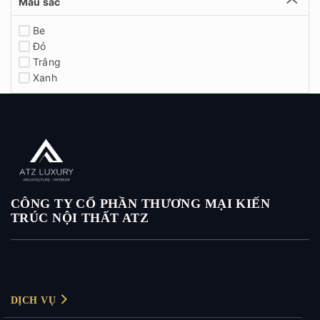
Màu sắc
Be
Đỏ
Trắng
Xanh
CÔNG TY CỔ PHẦN THƯƠNG MẠI KIẾN
TRÚC NỘI THẤT ATZ
DỊCH VỤ