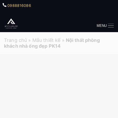
0988816086
MENU
Trang chủ
»
Mẫu thiết kế
»
Nội thất phòng
khách nhà ống đẹp PK14