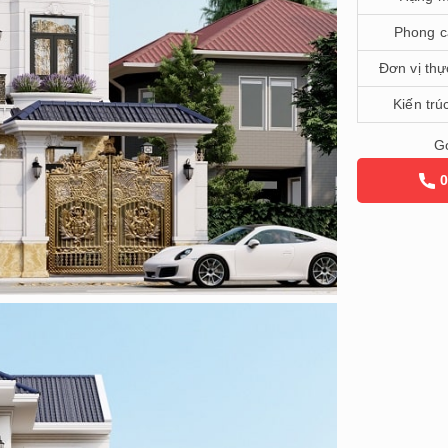
Phong c
Đơn vị thự
Kiến trú
Gọ
0