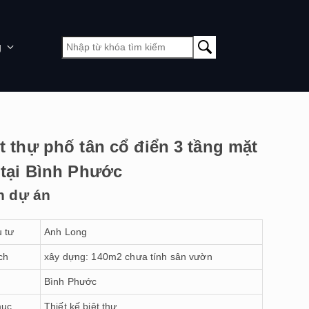
g
t thự phố tân cổ điển 3 tầng mặt
 tại Bình Phước
n dự án
 tư
Anh Long
ch
xây dựng: 140m2 chưa tính sân vườn
Bình Phước
mục
Thiết kế biệt thự