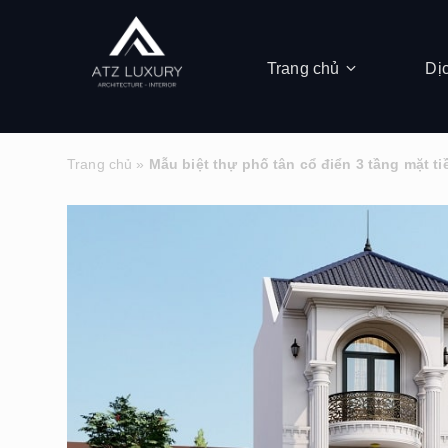
Trang chủ
Dị
Trang chủ
»
Mẫu biệt thự phố tân cổ điển 3 tầng mặt t