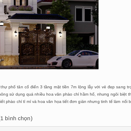
hự phố tân cổ điển 3 tầng mặt tiền 7m lộng lẫy với vẻ đẹp sang trọ
hông sử dụng quá nhiều hoa văn phào chỉ hầm hố, nhưng ngôi biệt 
ết phào chỉ tỉ mỉ và hoa văn họa tiết đơn giản nhưng tinh tế làm nổi b
 (1 bình chọn)