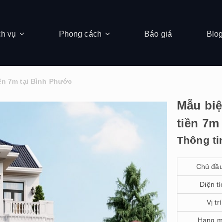
ch vụ
Phong cách
Báo giá
Blo
iền 7m tại Bình Phước
Mẫu biệ
tiền 7m
Thông ti
Chủ đầu
Diện tí
Vị trí
Hạng 