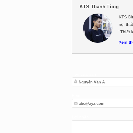
KTS Thanh Tùng
KTS Đi
nội thấ
"Thiết 
Xem th
Tên của bạn
Email
Lời nhắn