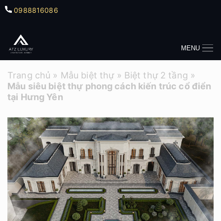
0988816086
MENU
Trang chủ
»
Mẫu biệt thự
»
Biệt thự 2 tầng
»
Mẫu siêu biệt thự phong cách kiến trúc cổ điển
tại Hưng Yên