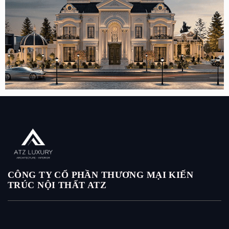
Mẫu biệt thự 2 tầng phong cách tân cổ điển 470m2 tại
Phan Thiết
CÔNG TY CỔ PHẦN THƯƠNG MẠI KIẾN
TRÚC NỘI THẤT ATZ