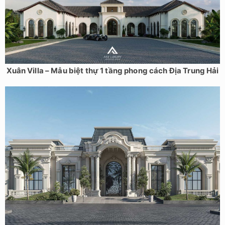
Xuân Villa – Mẫu biệt thự 1 tầng phong cách Địa Trung Hải
Mẫu thiết kế biệt thự kiến trúc kiểu Pháp cổ điển tại Hải