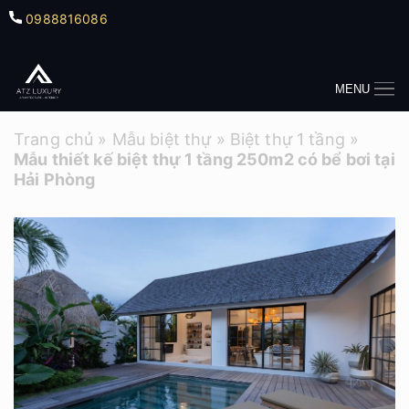
0988816086
MENU
Trang chủ
»
Mẫu biệt thự
»
Biệt thự 1 tầng
»
Mẫu thiết kế biệt thự 1 tầng 250m2 có bể bơi tại
Hải Phòng