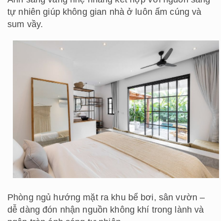
tự nhiên giúp không gian nhà ở luôn ấm cúng và
sum vầy.
Phòng ngủ hướng mặt ra khu bể bơi, sân vườn –
dễ dàng đón nhận nguồn không khí trong lành và