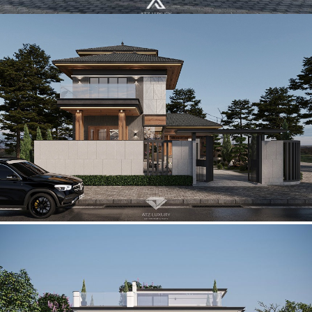
Mẫu biệt thự 2 tầng 1 tum mái Nhật hiện đại ở Vĩnh Phúc