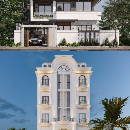
Thiết kế biệt thự 2 tầng cho anh Tùng tỉnh Thái Nguyên
Mẫu biệt thự kết hợp khách sạn tân cổ điển 5 tầng 400m2 tại