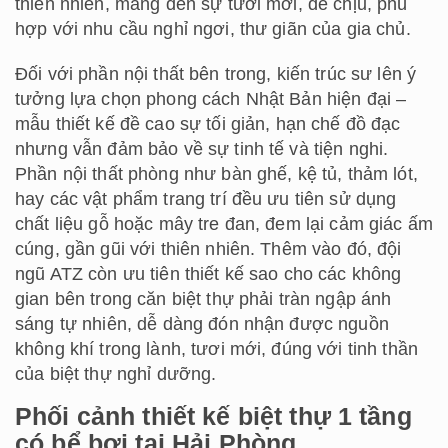
thiên nhiên, mang đến sự tươi mới, dễ chịu, phù
hợp với nhu cầu nghỉ ngơi, thư giãn của gia chủ.
Đối với phần nội thất bên trong, kiến trúc sư lên ý
tưởng lựa chọn phong cách Nhật Bản hiện đại –
mẫu thiết kế đề cao sự tối giản, hạn chế đồ đạc
nhưng vẫn đảm bảo về sự tinh tế và tiện nghi.
Phần nội thất phòng như bàn ghế, kệ tủ, thảm lót,
hay các vật phẩm trang trí đều ưu tiên sử dụng
chất liệu gỗ hoặc mây tre đan, đem lại cảm giác ấm
cúng, gần gũi với thiên nhiên. Thêm vào đó, đội
ngũ ATZ còn ưu tiên thiết kế sao cho các không
gian bên trong căn biệt thự phải tràn ngập ánh
sáng tự nhiên, dễ dàng đón nhận được nguồn
không khí trong lành, tươi mới, đúng với tinh thần
của biệt thự nghỉ dưỡng.
Phối cảnh thiết kế biệt thự 1 tầng
có bể bơi tại Hải Phòng