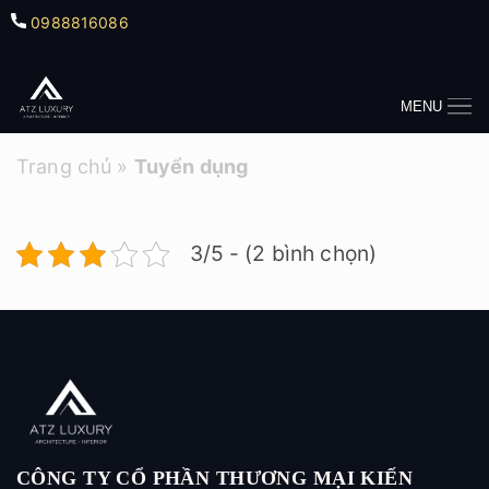
0988816086
MENU
Trang chủ
»
Tuyển dụng
3/5 - (2 bình chọn)
CÔNG TY CỔ PHẦN THƯƠNG MẠI KIẾN