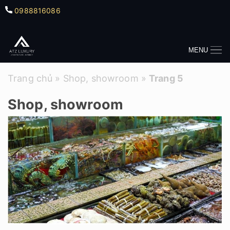
0988816086
MENU
Trang chủ
»
Shop, showroom
»
Trang 5
Shop, showroom