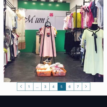
Thiết kế shop quần áo nhỏ
Với những shop quần áo có diện tích nhỏ thì cần
thiết kế và decor trang trí shop quần áo
25/12/2021
1
…
3
4
5
6
7