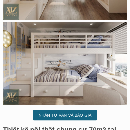
NHẬN TƯ VẤN VÀ BÁO GIÁ
Thiết kế nội thất chung cư 70m2 tại