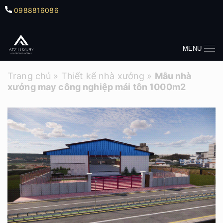
0988816086
MENU
Trang chủ
»
Thiết kế nhà xưởng
»
Mẫu nhà
xưởng may công nghiệp mái tôn 1000m2