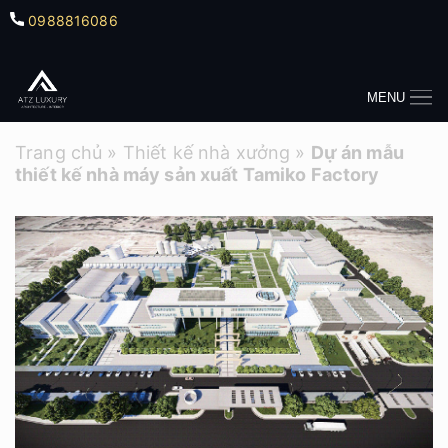
0988816086
MENU
Trang chủ
»
Thiết kế nhà xưởng
»
Dự án mẫu
thiết kế nhà máy sản xuất Tamiko Factory