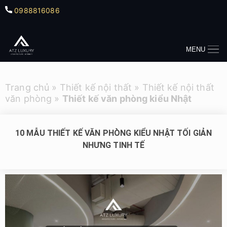
0988816086
MENU
Trang chủ
»
Thiết kế nội thất
»
Thiết kế nội thất
văn phòng
»
Thiết kế văn phòng kiểu Nhật
10 MẪU THIẾT KẾ VĂN PHÒNG KIỂU NHẬT TỐI GIẢN
NHƯNG TINH TẾ