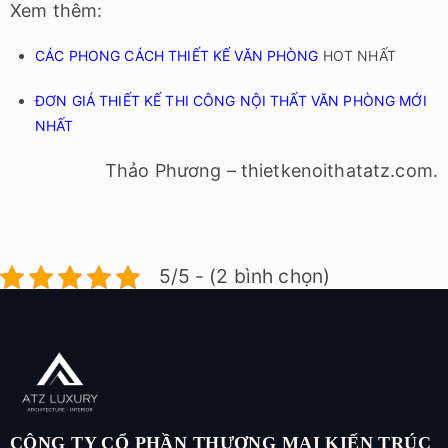
5/5 - (2 bình chọn)
CÔNG TY CỔ PHẦN THƯƠNG MẠI KIẾN TRÚC
NỘI THẤT ATZ
DỊCH VỤ
Thiết kế nội thất
CHÍNH SÁCH
Thiết kế nội thất biệt thự
Chính sách bảo mật
Thiết kế nội thất chung cư