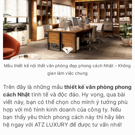
Trên đây là những mẫu
thiết kế văn phòng phong
cách Nhật
tinh tế và độc đáo. Hy vọng, qua bài
viết này, bạn có thể chọn cho mình ý tưởng phù
hợp với mô hình kinh doanh của công ty. Nếu
bạn thấy yêu thích phong cách này thì hãy liên
hệ ngay với ATZ LUXURY để được tư vấn nhé!
Xem thêm:
CÁC PHONG CÁCH THIẾT KẾ VĂN PHÒNG
HOT NHẤT
ĐƠN GIÁ THIẾT KẾ THI CÔNG NỘI THẤT VĂN PHÒNG MỚI
NHẤT
Thảo Phương – thietkenoithatatz.com.