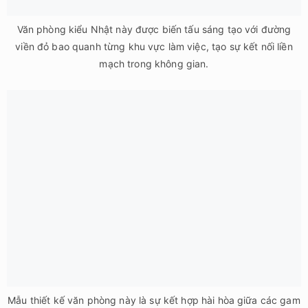
Mẫu thiết kế văn phòng này là sự kết hợp hài hòa giữa các gam
màu tươi sáng, tạo nên không gian trẻ trung và năng động.
Thiết kế văn phòng kiểu Nhật ấm cúng tràn ngập sắc vàng dịu
nhẹ từ bàn ghế gỗ và hệ thống đèn chiếu sáng đặc trưng.