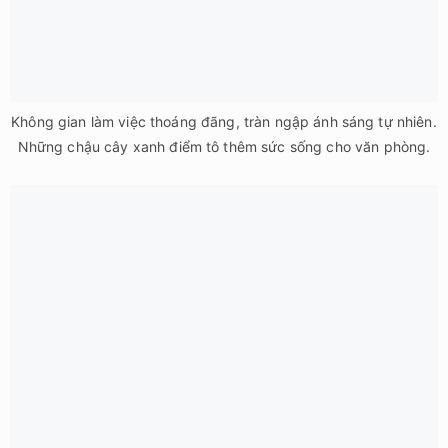
Văn phòng kiểu Nhật này được biến tấu sáng tạo với đường
viền đỏ bao quanh từng khu vực làm việc, tạo sự kết nối liền
mạch trong không gian.