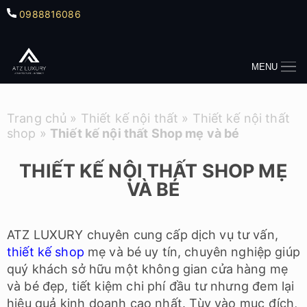
0988816086
MENU
Trang chủ
»
Thiết kế nội thất
»
Thiết kế nội thất
shop
»
Thiết kế nội thất Shop mẹ và bé
THIẾT KẾ NỘI THẤT SHOP MẸ
VÀ BÉ
ATZ LUXURY chuyên cung cấp dịch vụ tư vấn,
thiết kế shop
mẹ và bé uy tín, chuyên nghiệp giúp
quý khách sở hữu một không gian cửa hàng mẹ
và bé đẹp,
tiết kiệm chi phí đầu tư nhưng đem lại
hiệu quả kinh doanh cao nhất. Tùy vào mục đích,