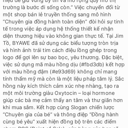
hiệu để giữ vững uy tín và mở rộng quy mô thị
trường là bước đi sống còn.” Việc chuyển đổi từ
một shop bán lẻ truyền thống sang mô hình
“Chuyên gia đồng hành toàn diện” đòi hỏi sự tinh
tế trong việc áp dụng hệ thống thiết kế nhận
diện thương hiệu vào không gian thực tế. Tại Jim
Tồ, BYAWE đã sử dụng các biểu tượng tròn trịa
và hình ảnh trái tim cách điệu lồng ghép trong
logo để gợi lên sự bao bọc, yêu thương. Đặc biệt,
việc sử dụng mã màu hồng dịu (#fbd3db) kết hợp
với màu hồng đậm (#e93d69) không chỉ mang
tính thẩm mỹ mà còn là một liệu pháp tâm lý. Sắc
hồng này kích thích cảm xúc nhẹ nhàng, tạo ra
một môi trường giàu Oxytocin – loại hormone
giúp các bà mẹ cảm thấy an tâm và thư giãn hơn
khi mua sắm. Kết hợp cùng Slogan chiến lược
“Chuyên gia của bé” và thông điệp “Đồng hành
cùng bé yêu” xuất hiện đồng bộ trên các điểm