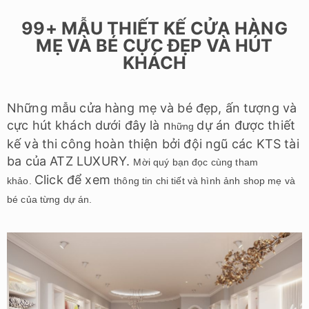
99+ MẪU THIẾT KẾ CỬA HÀNG
MẸ VÀ BÉ CỰC ĐẸP VÀ HÚT
KHÁCH
Những mẫu cửa hàng mẹ và bé đẹp, ấn tượng và
cực hút khách dưới đây là n
dự án
được thiết
hững
kế và thi công hoàn thiện
bởi đội ngũ các KTS tài
ba của ATZ LUXURY.
M
ời quý bạn đọc cùng tham
Click để xem
khảo.
thông tin chi tiết và
hình ảnh shop mẹ và
bé của từng dự án.