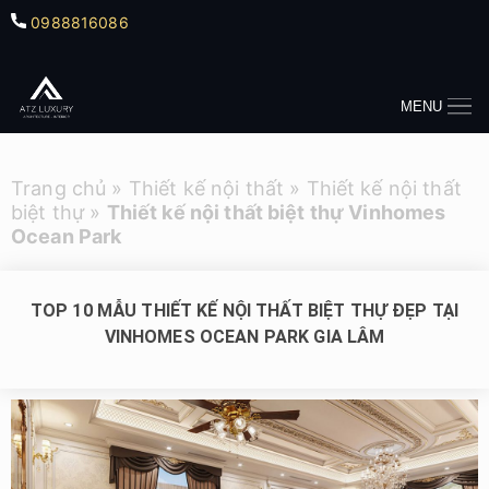
0988816086
MENU
Trang chủ
»
Thiết kế nội thất
»
Thiết kế nội thất
biệt thự
»
Thiết kế nội thất biệt thự Vinhomes
Ocean Park
TOP 10 MẪU THIẾT KẾ NỘI THẤT BIỆT THỰ ĐẸP TẠI
VINHOMES OCEAN PARK GIA LÂM