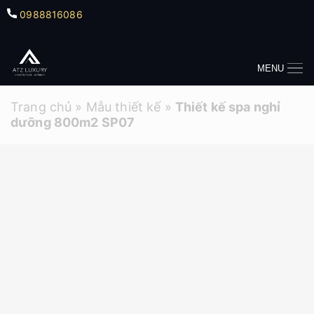
0988816086
MENU
Trang chủ
»
Mẫu thiết kế
»
Thiết kế spa nghỉ
dưỡng 800m2 SP07